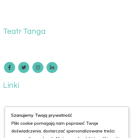
Teatr Tanga
Dzielimy się naszą pasją do tanga i sztuki teatralnej z widzami w
Polsce.
Linki
Strona Główna
O Nas
Szanujemy Twoją prywatność
Usługi
Pliki cookie pomagają nam poprawić Twoje
doświadczenia, dostarczać spersonalizowane treści
Kontakt