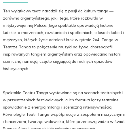
Ten wyjątkowy teatr narodził się z pasji do kultury tanga —
zarówno argentyńskiego, jak i tego, które rozkwitło w
międzywojennej Polsce. Jego spektakle opowiadają historie
ludzkie: o marzeniach, rozstaniach i spotkaniach, o losach kobiet i
mężczyzn, których życie odmienił krok w rytmie 2×4. Tango w
Teatrze Tanga to połączenie muzyki na żywo, choreografii
inspirowanych tangiem argentyńskim oraz opowiadania historii
sceniczną narracją, często sięgającą do realnych epizodów
historycznych.
Spektakle Teatru Tanga wystawiane są na scenach teatralnych i
w przestrzeniach festiwalowych, a ich formuła łączy teatralne
opowiadanie z energią milongi i sceniczną intensywnością.
Równolegle Teatr Tanga współpracuje z zespołami muzycznymi
i tancerzami, tworząc widowiska, które przenoszą widza w świat
Buenos Aires i europejskich salonów muzycznych.