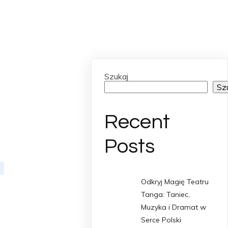
UT
BLOG
SERVICES
CONTACT
Szukaj
Sz
Recent
Posts
Odkryj Magię Teatru
Tanga: Taniec,
Muzyka i Dramat w
Serce Polski