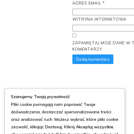
ADRES EMAIL
*
WITRYNA INTERNETOWA
ZAPAMIĘTAJ MOJE DANE W 
KOMENTARZY.
Szanujemy Twoją prywatność
Pliki cookie pomagają nam poprawić Twoje
Teatr Tanga
doświadczenia, dostarczać spersonalizowane treści
oraz analizować ruch. Możesz wybrać, które pliki cookie
Dzielimy się naszą pasją do tanga i sztuki teatralnej
zezwolić, klikając
Dostosuj
. Kliknij
Akceptuj wszystkie
,