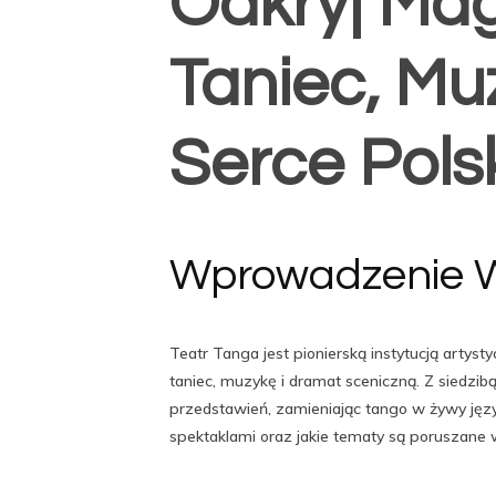
Odkryj Mag
Taniec, Mu
Serce Pols
Wprowadzenie W
Teatr Tanga jest pionierską instytucją artys
taniec, muzykę i dramat sceniczną. Z siedzibą
przedstawień, zamieniając tango w żywy język 
spektaklami oraz jakie tematy są poruszane w