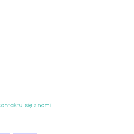
ontaktuj się z nami
. Młyńska 66, 43-300 Bielsko-Biała
ntact@domain.com