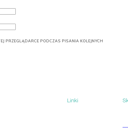
TEJ PRZEGLĄDARCE PODCZAS PISANIA KOLEJNYCH
Linki
Sk
Strona Główna
ul
 z widzami w Polsce.
O Nas
co