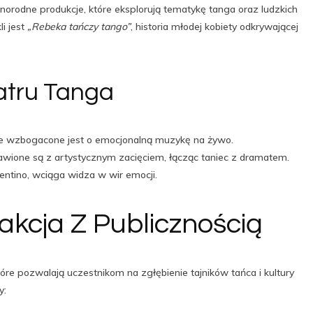
norodne produkcje, które eksplorują tematykę tanga oraz ludzkich
i jest
„Rebeka tańczy tango”
, historia młodej kobiety odkrywającej
eatru Tanga
e wzbogacone jest o emocjonalną muzykę na żywo.
wione są z artystycznym zacięciem, łącząc taniec z dramatem.
ntino, wciąga widza w wir emocji.
rakcja Z Publicznością
óre pozwalają uczestnikom na zgłębienie tajników tańca i kultury
y: